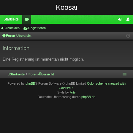
Koosai
Startseite
Anmelden
or
Registrieren
n
eg
Foren-Übersicht
en
m
ist
el
rie
Information
de
re
Eine Registrierung ist momentan nicht möglich.
n
n
Startseite
Foren-Übersicht
Powered by
phpBB
® Forum Software © phpBB Limited
Color scheme created with
Colorize It
.
Style by
Arty
Deutsche Übersetzung durch
phpBB.de