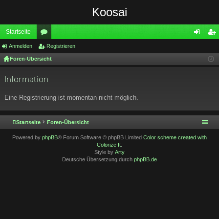
Koosai
Startseite
Anmelden
or
Registrieren
n
eg
Foren-Übersicht
en
m
ist
el
rie
Information
de
re
Eine Registrierung ist momentan nicht möglich.
n
n
Startseite
Foren-Übersicht
Powered by
phpBB
® Forum Software © phpBB Limited
Color scheme created with
Colorize It
.
Style by
Arty
Deutsche Übersetzung durch
phpBB.de