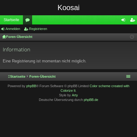
Koosai
Startseite
Anmelden
or
Registrieren
n
eg
Foren-Übersicht
en
m
ist
el
rie
Information
de
re
Eine Registrierung ist momentan nicht möglich.
n
n
Startseite
Foren-Übersicht
Powered by
phpBB
® Forum Software © phpBB Limited
Color scheme created with
Colorize It
.
Style by
Arty
Deutsche Übersetzung durch
phpBB.de