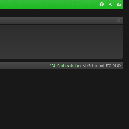
A
n
eg
Q
m
ist
el
rie
de
re
n
n
Alle Cookies löschen
Alle Zeiten sind
UTC+01:00
.