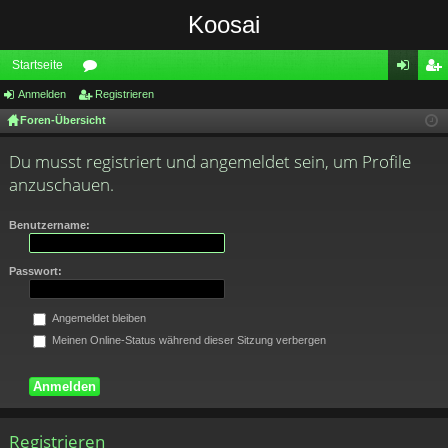
Koosai
Startseite
Anmelden
or
Registrieren
n
eg
Foren-Übersicht
en
m
ist
el
rie
Du musst registriert und angemeldet sein, um Profile
anzuschauen.
de
re
n
n
Benutzername:
Passwort:
Angemeldet bleiben
Meinen Online-Status während dieser Sitzung verbergen
Registrieren