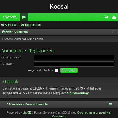
Koosai
Startseite
Anmelden
or
Registrieren
n
eg
Foren-Übersicht
en
m
ist
Dieses Board hat keine Foren.
el
rie
de
re
Anmelden
•
Registrieren
n
n
Benutzername:
Passwort:
Angemeldet bleiben
Statistik
Beiträge insgesamt
11626
• Themen insgesamt
2079
• Mitglieder
insgesamt
415
• Unser neuestes Mitglied:
Stuntmonkey
Startseite
Foren-Übersicht
Powered by
phpBB
® Forum Software © phpBB Limited
Color scheme created with
Colorize It
.