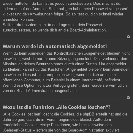
wieder mitteilen, du kannst es jedoch zurücksetzen. Dies machst du,
ob
indem du auf der Anmelde-Seite auf „Ich habe mein Passwort vergessen“
en
klickst und den Anweisungen folgst. So solltest du dich schnell wieder
anmelden können.
Solltest du trotzdem nicht in der Lage sein, dein Passwort
zurückzusetzen, so wende dich an die Board-Administration.
N
Warum werde ich automatisch abgemeldet?
ac
Wenn du beim Anmelden das Kontrollkästchen „Angemeldet bleiben“ nicht
h
auswählst, wirst du nur für eine Sitzung angemeldet. Dies verhindert den
ob
Missbrauch deines Benutzerkontos durch einen Dritten. Um angemeldet
en
zu bleiben, kannst du das Kästchen „Angemeldet bleiben“ beim Anmelden
auswählen. Dies ist nicht empfehlenswert, wenn du dich an einem
öffentlichen Computer, zum Beispiel in einem Internetcafé, befindest.
Wenn diese Option nicht zur Verfügung steht, dann wurde sie vermutlich
von der Board-Administration ausgeschaltet.
N
Wozu ist die Funktion „Alle Cookies löschen“?
ac
„Alle Cookies löschen“ löscht die Cookies, die phpBB erstellt hat und die
h
dafür sorgen, dass du im Forum angemeldet bleibst. Außerdem
ob
ermöglichen Cookies einige Funktionen, wie beispielsweise den
en
„Gelesen“-Status – sofern sie von der Board-Administration aktiviert