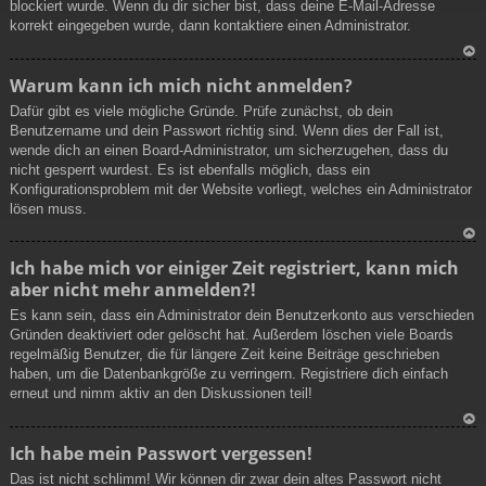
blockiert wurde. Wenn du dir sicher bist, dass deine E-Mail-Adresse
korrekt eingegeben wurde, dann kontaktiere einen Administrator.
N
Warum kann ich mich nicht anmelden?
ac
Dafür gibt es viele mögliche Gründe. Prüfe zunächst, ob dein
h
Benutzername und dein Passwort richtig sind. Wenn dies der Fall ist,
ob
wende dich an einen Board-Administrator, um sicherzugehen, dass du
en
nicht gesperrt wurdest. Es ist ebenfalls möglich, dass ein
Konfigurationsproblem mit der Website vorliegt, welches ein Administrator
lösen muss.
N
Ich habe mich vor einiger Zeit registriert, kann mich
ac
aber nicht mehr anmelden?!
h
ob
Es kann sein, dass ein Administrator dein Benutzerkonto aus verschieden
en
Gründen deaktiviert oder gelöscht hat. Außerdem löschen viele Boards
regelmäßig Benutzer, die für längere Zeit keine Beiträge geschrieben
haben, um die Datenbankgröße zu verringern. Registriere dich einfach
erneut und nimm aktiv an den Diskussionen teil!
N
Ich habe mein Passwort vergessen!
ac
Das ist nicht schlimm! Wir können dir zwar dein altes Passwort nicht
h