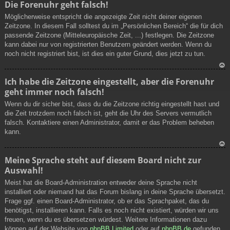
Die Forenuhr geht falsch!
ac
Möglicherweise entspricht die angezeigte Zeit nicht deiner eigenen
h
Zeitzone. In diesem Fall solltest du im „Persönlichen Bereich“ die für dich
ob
passende Zeitzone (Mitteleuropäische Zeit, ...) festlegen. Die Zeitzone
en
kann dabei nur von registrierten Benutzern geändert werden. Wenn du
noch nicht registriert bist, ist dies ein guter Grund, dies jetzt zu tun.
N
Ich habe die Zeitzone eingestellt, aber die Forenuhr
ac
geht immer noch falsch!
h
ob
Wenn du dir sicher bist, dass du die Zeitzone richtig eingestellt hast und
en
die Zeit trotzdem noch falsch ist, geht die Uhr des Servers vermutlich
falsch. Kontaktiere einen Administrator, damit er das Problem beheben
kann.
N
Meine Sprache steht auf diesem Board nicht zur
ac
Auswahl!
h
ob
Meist hat die Board-Administration entweder deine Sprache nicht
en
installiert oder niemand hat das Forum bislang in deine Sprache übersetzt.
Frage ggf. einen Board-Administrator, ob er das Sprachpaket, das du
benötigst, installieren kann. Falls es noch nicht existiert, würden wir uns
freuen, wenn du es übersetzen würdest. Weitere Informationen dazu
können auf der Website von
phpBB Limited
oder auf
phpBB.de
gefunden