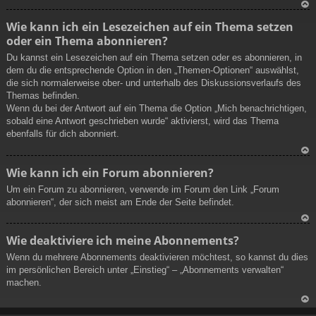
N
Wie kann ich ein Lesezeichen auf ein Thema setzen
ac
oder ein Thema abonnieren?
h
ob
Du kannst ein Lesezeichen auf ein Thema setzen oder es abonnieren, in
en
dem du die entsprechende Option in den „Themen-Optionen“ auswählst,
die sich normalerweise ober- und unterhalb des Diskussionsverlaufs des
Themas befinden.
Wenn du bei der Antwort auf ein Thema die Option „Mich benachrichtigen,
sobald eine Antwort geschrieben wurde“ aktivierst, wird das Thema
ebenfalls für dich abonniert.
N
Wie kann ich ein Forum abonnieren?
ac
Um ein Forum zu abonnieren, verwende im Forum den Link „Forum
h
abonnieren“, der sich meist am Ende der Seite befindet.
ob
en
N
Wie deaktiviere ich meine Abonnements?
ac
Wenn du mehrere Abonnements deaktivieren möchtest, so kannst du dies
h
im persönlichen Bereich unter „Einstieg“ – „Abonnements verwalten“
ob
machen.
en
N