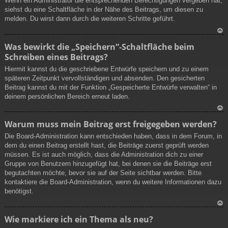
Wenn ein Administrator die entsprechenden Berechtigungen vergeben hat,
h
siehst du eine Schaltfläche in der Nähe des Beitrags, um diesen zu
ob
melden. Du wirst dann durch die weiteren Schritte geführt.
en
N
Was bewirkt die „Speichern“-Schaltfläche beim
ac
Schreiben eines Beitrags?
h
ob
Hiermit kannst du die geschriebene Entwürfe speichern und zu einem
en
späteren Zeitpunkt vervollständigen und absenden. Den gesicherten
Beitrag kannst du mit der Funktion „Gespeicherte Entwürfe verwalten“ in
deinem persönlichen Bereich erneut laden.
N
Warum muss mein Beitrag erst freigegeben werden?
ac
Die Board-Administration kann entschieden haben, dass in dem Forum, in
h
dem du einen Beitrag erstellt hast, die Beiträge zuerst geprüft werden
ob
müssen. Es ist auch möglich, dass die Administration dich zu einer
en
Gruppe von Benutzern hinzugefügt hat, bei denen sie die Beiträge erst
begutachten möchte, bevor sie auf der Seite sichtbar werden. Bitte
kontaktiere die Board-Administration, wenn du weitere Informationen dazu
benötigst.
N
Wie markiere ich ein Thema als neu?
ac