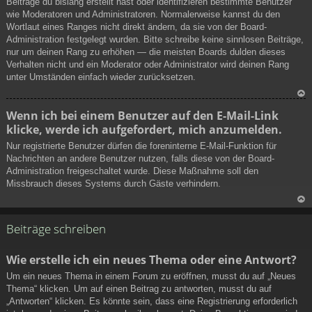
Beiträge du bislang erstellt hast oder identifizieren bestimmte Benutzer
ob
wie Moderatoren und Administratoren. Normalerweise kannst du den
en
Wortlaut eines Ranges nicht direkt ändern, da sie von der Board-
Administration festgelegt wurden. Bitte schreibe keine sinnlosen Beiträge,
nur um deinen Rang zu erhöhen — die meisten Boards dulden dieses
Verhalten nicht und ein Moderator oder Administrator wird deinen Rang
unter Umständen einfach wieder zurücksetzen.
N
Wenn ich bei einem Benutzer auf den E-Mail-Link
ac
klicke, werde ich aufgefordert, mich anzumelden.
h
ob
Nur registrierte Benutzer dürfen die foreninterne E-Mail-Funktion für
en
Nachrichten an andere Benutzer nutzen, falls diese von der Board-
Administration freigeschaltet wurde. Diese Maßnahme soll den
Missbrauch dieses Systems durch Gäste verhindern.
N
ac
Beiträge schreiben
h
ob
Wie erstelle ich ein neues Thema oder eine Antwort?
en
Um ein neues Thema in einem Forum zu eröffnen, musst du auf „Neues
Thema“ klicken. Um auf einen Beitrag zu antworten, musst du auf
„Antworten“ klicken. Es könnte sein, dass eine Registrierung erforderlich