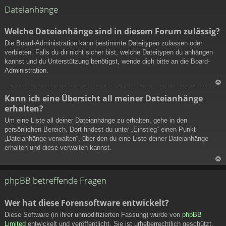
ac
Dateianhänge
h
ob
Welche Dateianhänge sind in diesem Forum zulässig?
en
Die Board-Administration kann bestimmte Dateitypen zulassen oder
verbieten. Falls du dir nicht sicher bist, welche Dateitypen du anhängen
kannst und du Unterstützung benötigst, wende dich bitte an die Board-
Administration.
N
Kann ich eine Übersicht all meiner Dateianhänge
ac
erhalten?
h
ob
Um eine Liste all deiner Dateianhänge zu erhalten, gehe in den
en
persönlichen Bereich. Dort findest du unter „Einstieg“ einen Punkt
„Dateianhänge verwalten“, über den du eine Liste deiner Dateianhänge
erhalten und diese verwalten kannst.
N
ac
phpBB betreffende Fragen
h
ob
Wer hat diese Forensoftware entwickelt?
en
Diese Software (in ihrer unmodifizierten Fassung) wurde von
phpBB
Limited
entwickelt und veröffentlicht. Sie ist urheberrechtlich geschützt.