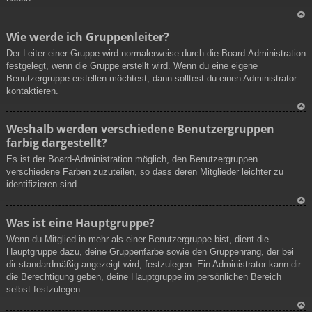
N
Wie werde ich Gruppenleiter?
ac
Der Leiter einer Gruppe wird normalerweise durch die Board-Administration
h
festgelegt, wenn die Gruppe erstellt wird. Wenn du eine eigene
ob
Benutzergruppe erstellen möchtest, dann solltest du einen Administrator
en
kontaktieren.
N
Weshalb werden verschiedene Benutzergruppen
ac
farbig dargestellt?
h
ob
Es ist der Board-Administration möglich, den Benutzergruppen
en
verschiedene Farben zuzuteilen, so dass deren Mitglieder leichter zu
identifizieren sind.
N
Was ist eine Hauptgruppe?
ac
Wenn du Mitglied in mehr als einer Benutzergruppe bist, dient die
h
Hauptgruppe dazu, deine Gruppenfarbe sowie den Gruppenrang, der bei
ob
dir standardmäßig angezeigt wird, festzulegen. Ein Administrator kann dir
en
die Berechtigung geben, deine Hauptgruppe im persönlichen Bereich
selbst festzulegen.