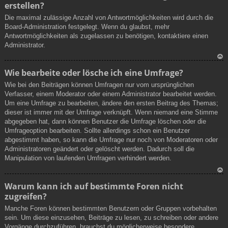
erstellen?
h
ob
Die maximal zulässige Anzahl von Antwortmöglichkeiten wird durch die
en
Board-Administration festgelegt. Wenn du glaubst, mehr
Antwortmöglichkeiten als zugelassen zu benötigen, kontaktiere einen
Administrator.
N
Wie bearbeite oder lösche ich eine Umfrage?
ac
Wie bei den Beiträgen können Umfragen nur vom ursprünglichen
h
Verfasser, einem Moderator oder einem Administrator bearbeitet werden.
ob
Um eine Umfrage zu bearbeiten, ändere den ersten Beitrag des Themas;
en
dieser ist immer mit der Umfrage verknüpft. Wenn niemand eine Stimme
abgegeben hat, dann können Benutzer die Umfrage löschen oder die
Umfrageoption bearbeiten. Sollte allerdings schon ein Benutzer
abgestimmt haben, so kann die Umfrage nur noch von Moderatoren oder
Administratoren geändert oder gelöscht werden. Dadurch soll die
Manipulation von laufenden Umfragen verhindert werden.
N
Warum kann ich auf bestimmte Foren nicht
ac
zugreifen?
h
ob
Manche Foren können bestimmten Benutzern oder Gruppen vorbehalten
en
sein. Um diese einzusehen, Beiträge zu lesen, zu schreiben oder andere
Vorgänge durchzuführen, brauchst du möglicherweise besondere