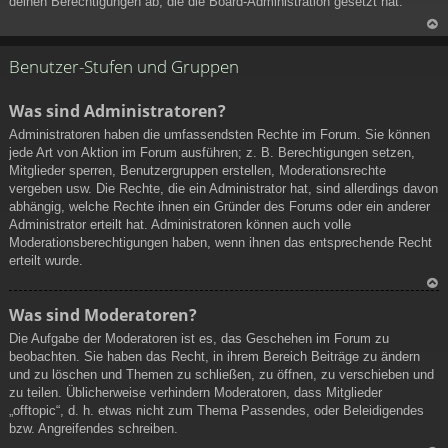
deinen Berechtigungen ab, die die Board-Administration gesetzt hat.
N
ac
Benutzer-Stufen und Gruppen
h
ob
Was sind Administratoren?
en
Administratoren haben die umfassendsten Rechte im Forum. Sie können
jede Art von Aktion im Forum ausführen; z. B. Berechtigungen setzen,
Mitglieder sperren, Benutzergruppen erstellen, Moderationsrechte
vergeben usw. Die Rechte, die ein Administrator hat, sind allerdings davon
abhängig, welche Rechte ihnen ein Gründer des Forums oder ein anderer
Administrator erteilt hat. Administratoren können auch volle
Moderationsberechtigungen haben, wenn ihnen das entsprechende Recht
erteilt wurde.
N
Was sind Moderatoren?
ac
Die Aufgabe der Moderatoren ist es, das Geschehen im Forum zu
h
beobachten. Sie haben das Recht, in ihrem Bereich Beiträge zu ändern
ob
und zu löschen und Themen zu schließen, zu öffnen, zu verschieben und
en
zu teilen. Üblicherweise verhindern Moderatoren, dass Mitglieder
„offtopic“, d. h. etwas nicht zum Thema Passendes, oder Beleidigendes
bzw. Angreifendes schreiben.