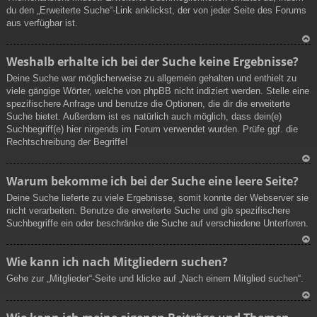
du den „Erweiterte Suche“-Link anklickst, der von jeder Seite des Forums
aus verfügbar ist.
N
Weshalb erhalte ich bei der Suche keine Ergebnisse?
ac
Deine Suche war möglicherweise zu allgemein gehalten und enthielt zu
h
viele gängige Wörter, welche von phpBB nicht indiziert werden. Stelle eine
ob
spezifischere Anfrage und benutze die Optionen, die dir die erweiterte
en
Suche bietet. Außerdem ist es natürlich auch möglich, dass dein(e)
Suchbegriff(e) hier nirgends im Forum verwendet wurden. Prüfe ggf. die
Rechtschreibung der Begriffe!
N
Warum bekomme ich bei der Suche eine leere Seite?
ac
Deine Suche lieferte zu viele Ergebnisse, somit konnte der Webserver sie
h
nicht verarbeiten. Benutze die erweiterte Suche und gib spezifischere
ob
Suchbegriffe ein oder beschränke die Suche auf verschiedene Unterforen.
en
N
Wie kann ich nach Mitgliedern suchen?
ac
Gehe zur „Mitglieder“-Seite und klicke auf „Nach einem Mitglied suchen“.
h
ob
en
N