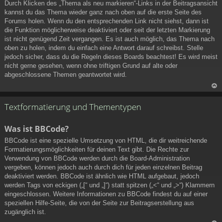
Durch Klicken des „Thema als neu markieren“-Links in der Beitragsansicht
h
kannst du das Thema wieder ganz nach oben auf die erste Seite des
ob
Forums holen. Wenn du den entsprechenden Link nicht siehst, dann ist
en
die Funktion möglicherweise deaktiviert oder seit der letzten Markierung
ist nicht genügend Zeit vergangen. Es ist auch möglich, das Thema nach
oben zu holen, indem du einfach eine Antwort darauf schreibst. Stelle
jedoch sicher, dass du die Regeln dieses Boards beachtest! Es wird meist
nicht gerne gesehen, wenn ohne triftigen Grund auf alte oder
abgeschlossene Themen geantwortet wird.
N
ac
Textformatierung und Thementypen
h
ob
Was ist BBCode?
en
BBCode ist eine spezielle Umsetzung von HTML, die dir weitreichende
Formatierungsmöglichkeiten für deinen Text gibt. Die Rechte zur
Verwendung von BBCode werden durch die Board-Administration
vergeben, können jedoch auch durch dich für jeden einzelnen Beitrag
deaktiviert werden. BBCode ist ähnlich wie HTML aufgebaut, jedoch
werden Tags von eckigen („[“ und „]“) statt spitzen („<“ und „>“) Klammern
eingeschlossen. Weitere Informationen zu BBCode findest du auf einer
speziellen Hilfe-Seite, die von der Seite zur Beitragserstellung aus
zugänglich ist.