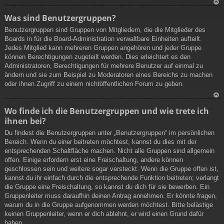
N
Was sind Benutzergruppen?
ac
Benutzergruppen sind Gruppen von Mitgliedern, die die Mitglieder des
h
Boards in für die Board-Administration verwaltbare Einheiten aufteilt.
ob
Jedes Mitglied kann mehreren Gruppen angehören und jeder Gruppe
en
können Berechtigungen zugeteilt werden. Dies erleichtert es den
Administratoren, Berechtigungen für mehrere Benutzer auf einmal zu
ändern und sie zum Beispiel zu Moderatoren eines Bereichs zu machen
oder ihnen Zugriff zu einem nichtöffentlichen Forum zu geben.
N
Wo finde ich die Benutzergruppen und wie trete ich
ac
ihnen bei?
h
ob
Du findest die Benutzergruppen unter „Benutzergruppen“ im persönlichen
en
Bereich. Wenn du einer beitreten möchtest, kannst du dies mit der
entsprechenden Schaltfläche machen. Nicht alle Gruppen sind allgemein
offen. Einige erfordern erst eine Freischaltung, andere können
geschlossen sein und weitere sogar versteckt. Wenn die Gruppe offen ist,
kannst du ihr einfach durch die entsprechende Funktion beitreten; verlangt
die Gruppe eine Freischaltung, so kannst du dich für sie bewerben. Ein
Gruppenleiter muss daraufhin deinen Antrag annehmen. Er könnte fragen,
warum du in die Gruppe aufgenommen werden möchtest. Bitte belästige
keinen Gruppenleiter, wenn er dich ablehnt, er wird einen Grund dafür
haben.