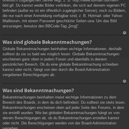
öffentlich zugänglichen Server liegt, z. B. http://www.domain.tld/mein-
bild.gif. Du kannst weder Bilder verlinken, die sich auf deinem eigenen PC
befinden (außer es ist ein öffentlich zugänglicher Server), noch zu Bildern,
die nur nach einer Anmeldung verfügbar sind, z. B. Hotmail- oder Yahoo-
Mailboxen, mit einem Passwort geschützte Seiten usw. Um das Bild
anzuzeigen, benutze den BBCode-Tag „[img]“.
N
Was sind globale Bekanntmachungen?
ac
Globale Bekanntmachungen beinhalten wichtige Informationen, deshalb
h
solltest du sie so bald wie möglich lesen. Globale Bekanntmachungen
ob
erscheinen ganz oben in jedem Forum und ebenfalls in deinem
en
persönlichen Bereich. Ob du eine globale Bekanntmachung schreiben
kannst oder nicht, hängt von den durch die Board-Administration
vergebenen Berechtigungen ab.
N
Was sind Bekanntmachungen?
ac
Bekanntmachungen beinhalten meist wichtige Informationen zu dem
h
Bereich des Boards, in dem du dich befindest. Du solltest sie stets lesen.
ob
Bekanntmachungen erscheinen oben auf jeder Seite des Forums, in dem
en
sie erstellt wurden. Wie bei globalen Bekanntmachungen hängt es von
deinen Berechtigungen ab, ob du Bekanntmachungen erstellen kannst
oder nicht. Die Berechtigungen werden von der Board-Administration
vergeben.