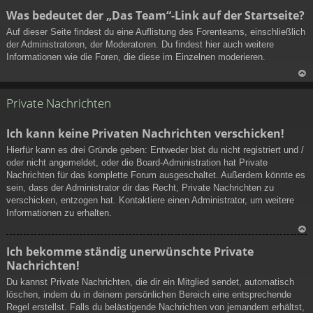
N
Was bedeutet der „Das Team“-Link auf der Startseite?
ac
Auf dieser Seite findest du eine Auflistung des Forenteams, einschließlich
h
der Administratoren, der Moderatoren. Du findest hier auch weitere
ob
Informationen wie die Foren, die diese im Einzelnen moderieren.
en
N
ac
Private Nachrichten
h
ob
Ich kann keine Privaten Nachrichten verschicken!
en
Hierfür kann es drei Gründe geben: Entweder bist du nicht registriert und /
oder nicht angemeldet, oder die Board-Administration hat Private
Nachrichten für das komplette Forum ausgeschaltet. Außerdem könnte es
sein, dass der Administrator dir das Recht, Private Nachrichten zu
verschicken, entzogen hat. Kontaktiere einen Administrator, um weitere
Informationen zu erhalten.
N
Ich bekomme ständig unerwünschte Private
ac
Nachrichten!
h
ob
Du kannst Private Nachrichten, die dir ein Mitglied sendet, automatisch
en
löschen, indem du in deinem persönlichen Bereich eine entsprechende
Regel erstellst. Falls du belästigende Nachrichten von jemandem erhältst,