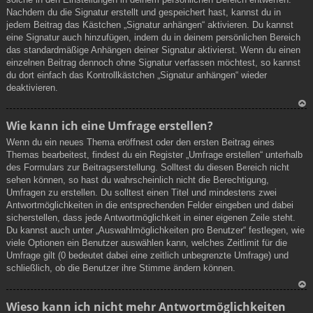
Nachdem du die Signatur erstellt und gespeichert hast, kannst du in
en
jedem Beitrag das Kästchen „Signatur anhängen“ aktivieren. Du kannst
eine Signatur auch hinzufügen, indem du in deinem persönlichen Bereich
das standardmäßige Anhängen deiner Signatur aktivierst. Wenn du einen
einzelnen Beitrag dennoch ohne Signatur verfassen möchtest, so kannst
du dort einfach das Kontrollkästchen „Signatur anhängen“ wieder
deaktivieren.
N
Wie kann ich eine Umfrage erstellen?
ac
Wenn du ein neues Thema eröffnest oder den ersten Beitrag eines
h
Themas bearbeitest, findest du ein Register „Umfrage erstellen“ unterhalb
ob
des Formulars zur Beitragserstellung. Solltest du diesen Bereich nicht
en
sehen können, so hast du wahrscheinlich nicht die Berechtigung,
Umfragen zu erstellen. Du solltest einen Titel und mindestens zwei
Antwortmöglichkeiten in die entsprechenden Felder eingeben und dabei
sicherstellen, dass jede Antwortmöglichkeit in einer eigenen Zeile steht.
Du kannst auch unter „Auswahlmöglichkeiten pro Benutzer“ festlegen, wie
viele Optionen ein Benutzer auswählen kann, welches Zeitlimit für die
Umfrage gilt (0 bedeutet dabei eine zeitlich unbegrenzte Umfrage) und
schließlich, ob die Benutzer ihre Stimme ändern können.
N
Wieso kann ich nicht mehr Antwortmöglichkeiten
ac