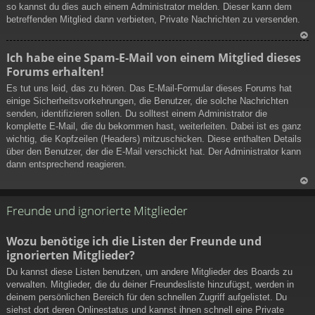
so kannst du dies auch einem Administrator melden. Dieser kann dem
betreffenden Mitglied dann verbieten, Private Nachrichten zu versenden.
N
Ich habe eine Spam-E-Mail von einem Mitglied dieses
ac
Forums erhalten!
h
ob
Es tut uns leid, das zu hören. Das E-Mail-Formular dieses Forums hat
en
einige Sicherheitsvorkehrungen, die Benutzer, die solche Nachrichten
senden, identifizieren sollen. Du solltest einem Administrator die
komplette E-Mail, die du bekommen hast, weiterleiten. Dabei ist es ganz
wichtig, die Kopfzeilen (Headers) mitzuschicken. Diese enthalten Details
über den Benutzer, der die E-Mail verschickt hat. Der Administrator kann
dann entsprechend reagieren.
N
ac
Freunde und ignorierte Mitglieder
h
ob
Wozu benötige ich die Listen der Freunde und
en
ignorierten Mitglieder?
Du kannst diese Listen benutzen, um andere Mitglieder des Boards zu
verwalten. Mitglieder, die du deiner Freundesliste hinzufügst, werden in
deinem persönlichen Bereich für den schnellen Zugriff aufgelistet. Du
siehst dort deren Onlinestatus und kannst ihnen schnell eine Private