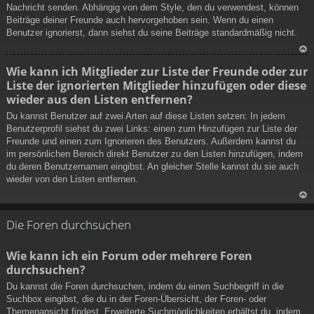
Nachricht senden. Abhängig von dem Style, den du verwendest, können
Beiträge deiner Freunde auch hervorgehoben sein. Wenn du einen
Benutzer ignorierst, dann siehst du seine Beiträge standardmäßig nicht.
N
Wie kann ich Mitglieder zur Liste der Freunde oder zur
ac
Liste der ignorierten Mitglieder hinzufügen oder diese
h
wieder aus den Listen entfernen?
ob
en
Du kannst Benutzer auf zwei Arten auf diese Listen setzen: In jedem
Benutzerprofil siehst du zwei Links: einen zum Hinzufügen zur Liste der
Freunde und einen zum Ignorieren des Benutzers. Außerdem kannst du
im persönlichen Bereich direkt Benutzer zu den Listen hinzufügen, indem
du deren Benutzernamen eingibst. An gleicher Stelle kannst du sie auch
wieder von den Listen entfernen.
N
ac
Die Foren durchsuchen
h
ob
Wie kann ich ein Forum oder mehrere Foren
en
durchsuchen?
Du kannst die Foren durchsuchen, indem du einen Suchbegriff in die
Suchbox eingibst, die du in der Foren-Übersicht, der Foren- oder
Themenansicht findest. Erweiterte Suchmöglichkeiten erhältst du, indem