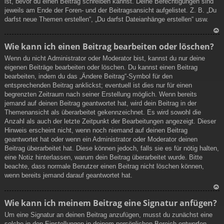
ist, bevor du einen Beitrag schreiben kannst. Deine Berechtigungen sind
jeweils am Ende der Foren- und der Beitragsansicht aufgelistet. Z. B. „Du
darfst neue Themen erstellen“, „Du darfst Dateianhänge erstellen“ usw.
N
Wie kann ich einen Beitrag bearbeiten oder löschen?
ac
Wenn du nicht Administrator oder Moderator bist, kannst du nur deine
h
eigenen Beiträge bearbeiten oder löschen. Du kannst einen Beitrag
ob
bearbeiten, indem du das „Ändere Beitrag“-Symbol für den
en
entsprechenden Beitrag anklickst; eventuell ist dies nur für einen
begrenzten Zeitraum nach seiner Erstellung möglich. Wenn bereits
jemand auf deinen Beitrag geantwortet hat, wird dein Beitrag in der
Themenansicht als überarbeitet gekennzeichnet. Es wird sowohl die
Anzahl als auch der letzte Zeitpunkt der Bearbeitungen angezeigt. Dieser
Hinweis erscheint nicht, wenn noch niemand auf deinen Beitrag
geantwortet hat oder wenn ein Administrator oder Moderator deinen
Beitrag überarbeitet hat. Diese können jedoch, falls sie es für nötig halten,
eine Notiz hinterlassen, warum dein Beitrag überarbeitet wurde. Bitte
beachte, dass normale Benutzer einen Beitrag nicht löschen können,
wenn bereits jemand darauf geantwortet hat.
N
Wie kann ich meinem Beitrag eine Signatur anfügen?
ac
Um eine Signatur an deinen Beitrag anzufügen, musst du zunächst eine
h
solche in den Einstellungen in deinem persönlichen Bereich entwerfen.
ob