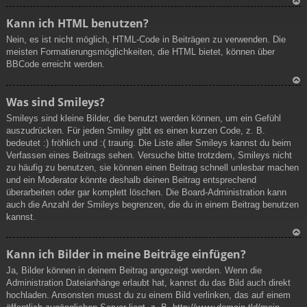
N
Kann ich HTML benutzen?
ac
Nein, es ist nicht möglich, HTML-Code in Beiträgen zu verwenden. Die
h
meisten Formatierungsmöglichkeiten, die HTML bietet, können über
ob
BBCode erreicht werden.
en
N
Was sind Smileys?
ac
Smileys sind kleine Bilder, die benutzt werden können, um ein Gefühl
h
auszudrücken. Für jeden Smiley gibt es einen kurzen Code, z. B.
ob
bedeutet :) fröhlich und :( traurig. Die Liste aller Smileys kannst du beim
en
Verfassen eines Beitrags sehen. Versuche bitte trotzdem, Smileys nicht
zu häufig zu benutzen, sie können einen Beitrag schnell unlesbar machen
und ein Moderator könnte deshalb deinen Beitrag entsprechend
überarbeiten oder gar komplett löschen. Die Board-Administration kann
auch die Anzahl der Smileys begrenzen, die du in einem Beitrag benutzen
kannst.
N
Kann ich Bilder in meine Beiträge einfügen?
ac
Ja, Bilder können in deinem Beitrag angezeigt werden. Wenn die
h
Administration Dateianhänge erlaubt hat, kannst du das Bild auch direkt
ob
hochladen. Ansonsten musst du zu einem Bild verlinken, das auf einem
en