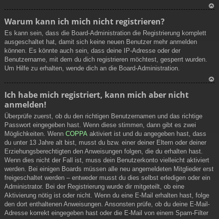
N
Warum kann ich mich nicht registrieren?
ac
Es kann sein, dass die Board-Administration die Registrierung komplett
h
ausgeschaltet hat, damit sich keine neuen Benutzer mehr anmelden
ob
können. Es könnte auch sein, dass deine IP-Adresse oder der
en
Benutzername, mit dem du dich registrieren möchtest, gesperrt wurden.
Um Hilfe zu erhalten, wende dich an die Board-Administration.
N
Ich habe mich registriert, kann mich aber nicht
ac
anmelden!
h
ob
Überprüfe zuerst, ob du den richtigen Benutzernamen und das richtige
en
Passwort eingegeben hast. Wenn diese stimmen, dann gibt es zwei
Möglichkeiten. Wenn
COPPA
aktiviert ist und du angegeben hast, dass
du unter 13 Jahre alt bist, musst du bzw. einer deiner Eltern oder deiner
Erziehungsberechtigten den Anweisungen folgen, die du erhalten hast.
Wenn dies nicht der Fall ist, muss dein Benutzerkonto vielleicht aktiviert
werden. Bei einigen Boards müssen alle neu angemeldeten Mitglieder erst
freigeschaltet werden – entweder musst du dies selbst erledigen oder ein
Administrator. Bei der Registrierung wurde dir mitgeteilt, ob eine
Aktivierung nötig ist oder nicht. Wenn du eine E-Mail erhalten hast, folge
den dort enthaltenen Anweisungen. Ansonsten prüfe, ob du deine E-Mail-
Adresse korrekt eingegeben hast oder die E-Mail von einem Spam-Filter