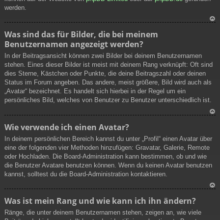
werden.
N
Was sind das für Bilder, die bei meinem
ac
Benutzernamen angezeigt werden?
h
ob
In der Beitragsansicht können zwei Bilder bei deinem Benutzernamen
en
stehen. Eines dieser Bilder ist meist mit deinem Rang verknüpft: Oft sind
dies Sterne, Kästchen oder Punkte, die deine Beitragszahl oder deinen
Status im Forum angeben. Das andere, meist größere, Bild wird auch als
„Avatar“ bezeichnet. Es handelt sich hierbei in der Regel um ein
persönliches Bild, welches von Benutzer zu Benutzer unterschiedlich ist.
N
Wie verwende ich einen Avatar?
ac
In deinem persönlichen Bereich kannst du unter „Profil“ einen Avatar über
h
eine der folgenden vier Methoden hinzufügen: Gravatar, Galerie, Remote
ob
oder Hochladen. Die Board-Administration kann bestimmen, ob und wie
en
die Benutzer Avatare benutzen können. Wenn du keinen Avatar benutzen
kannst, solltest du die Board-Administration kontaktieren.
N
Was ist mein Rang und wie kann ich ihn ändern?
ac
Ränge, die unter deinem Benutzernamen stehen, zeigen an, wie viele
h