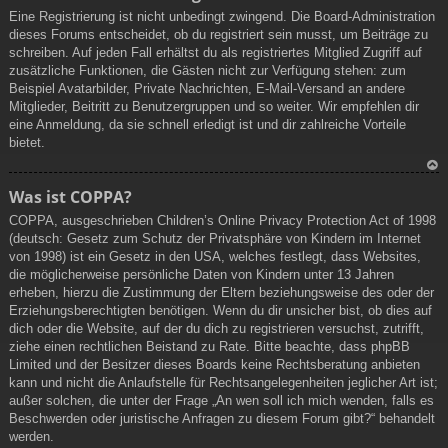
Eine Registrierung ist nicht unbedingt zwingend. Die Board-Administration
dieses Forums entscheidet, ob du registriert sein musst, um Beiträge zu
schreiben. Auf jeden Fall erhältst du als registriertes Mitglied Zugriff auf
zusätzliche Funktionen, die Gästen nicht zur Verfügung stehen: zum
Beispiel Avatarbilder, Private Nachrichten, E-Mail-Versand an andere
Mitglieder, Beitritt zu Benutzergruppen und so weiter. Wir empfehlen dir
eine Anmeldung, da sie schnell erledigt ist und dir zahlreiche Vorteile
bietet.
N
Was ist COPPA?
ac
COPPA, ausgeschrieben Children’s Online Privacy Protection Act of 1998
h
(deutsch: Gesetz zum Schutz der Privatsphäre von Kindern im Internet
ob
von 1998) ist ein Gesetz in den USA, welches festlegt, dass Websites,
en
die möglicherweise persönliche Daten von Kindern unter 13 Jahren
erheben, hierzu die Zustimmung der Eltern beziehungsweise des oder der
Erziehungsberechtigten benötigen. Wenn du dir unsicher bist, ob dies auf
dich oder die Website, auf der du dich zu registrieren versuchst, zutrifft,
ziehe einen rechtlichen Beistand zu Rate. Bitte beachte, dass phpBB
Limited und der Besitzer dieses Boards keine Rechtsberatung anbieten
kann und nicht die Anlaufstelle für Rechtsangelegenheiten jeglicher Art ist;
außer solchen, die unter der Frage „An wen soll ich mich wenden, falls es
Beschwerden oder juristische Anfragen zu diesem Forum gibt?“ behandelt
werden.