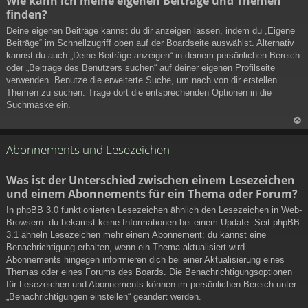
Wie kann ich meine eigenen Beiträge und Themen
ac
finden?
h
ob
Deine eigenen Beiträge kannst du dir anzeigen lassen, indem du „Eigene
en
Beiträge“ im Schnellzugriff oben auf der Boardseite auswählst. Alternativ
kannst du auch „Deine Beiträge anzeigen“ in deinem persönlichen Bereich
oder „Beiträge des Benutzers suchen“ auf deiner eigenen Profilseite
verwenden. Benutze die erweiterte Suche, um nach von dir erstellen
Themen zu suchen. Trage dort die entsprechenden Optionen in die
Suchmaske ein.
N
ac
Abonnements und Lesezeichen
h
ob
Was ist der Unterschied zwischen einem Lesezeichen
en
und einem Abonnements für ein Thema oder Forum?
In phpBB 3.0 funktionierten Lesezeichen ähnlich den Lesezeichen in Web-
Browsern: du bekamst keine Informationen bei einem Update. Seit phpBB
3.1 ähneln Lesezeichen mehr einem Abonnement: du kannst eine
Benachrichtigung erhalten, wenn ein Thema aktualisiert wird.
Abonnements hingegen informieren dich bei einer Aktualisierung eines
Themas oder eines Forums des Boards. Die Benachrichtigungsoptionen
für Lesezeichen und Abonnements können im persönlichen Bereich unter
„Benachrichtigungen einstellen“ geändert werden.