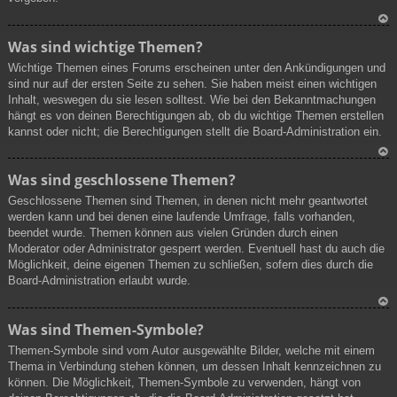
N
Was sind wichtige Themen?
ac
Wichtige Themen eines Forums erscheinen unter den Ankündigungen und
h
sind nur auf der ersten Seite zu sehen. Sie haben meist einen wichtigen
ob
Inhalt, weswegen du sie lesen solltest. Wie bei den Bekanntmachungen
en
hängt es von deinen Berechtigungen ab, ob du wichtige Themen erstellen
kannst oder nicht; die Berechtigungen stellt die Board-Administration ein.
N
Was sind geschlossene Themen?
ac
Geschlossene Themen sind Themen, in denen nicht mehr geantwortet
h
werden kann und bei denen eine laufende Umfrage, falls vorhanden,
ob
beendet wurde. Themen können aus vielen Gründen durch einen
en
Moderator oder Administrator gesperrt werden. Eventuell hast du auch die
Möglichkeit, deine eigenen Themen zu schließen, sofern dies durch die
Board-Administration erlaubt wurde.
N
Was sind Themen-Symbole?
ac
Themen-Symbole sind vom Autor ausgewählte Bilder, welche mit einem
h
Thema in Verbindung stehen können, um dessen Inhalt kennzeichnen zu
ob
können. Die Möglichkeit, Themen-Symbole zu verwenden, hängt von
en