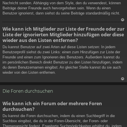
Nachricht senden. Abhängig von dem Style, den du verwendest, können
Beiträge deiner Freunde auch hervorgehoben sein. Wenn du einen
Benutzer ignorierst, dann siehst du seine Beiträge standardmäßig nicht.
N
Wie kann ich Mitglieder zur Liste der Freunde oder zur
ac
Liste der ignorierten Mitglieder hinzufügen oder diese
h
wieder aus den Listen entfernen?
ob
en
Du kannst Benutzer auf zwei Arten auf diese Listen setzen: In jedem
Benutzerprofil siehst du zwei Links: einen zum Hinzufügen zur Liste der
Freunde und einen zum Ignorieren des Benutzers. Außerdem kannst du
im persönlichen Bereich direkt Benutzer zu den Listen hinzufügen, indem
du deren Benutzernamen eingibst. An gleicher Stelle kannst du sie auch
wieder von den Listen entfernen.
N
ac
Die Foren durchsuchen
h
ob
Wie kann ich ein Forum oder mehrere Foren
en
durchsuchen?
Du kannst die Foren durchsuchen, indem du einen Suchbegriff in die
Suchbox eingibst, die du in der Foren-Übersicht, der Foren- oder
Themenansicht findest. Erweiterte Suchmöglichkeiten erhältst du, indem