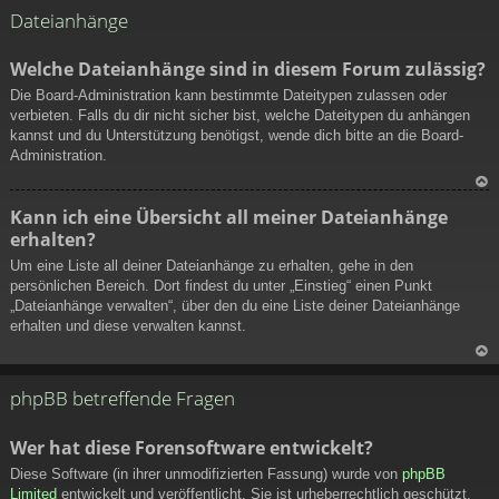
ac
Dateianhänge
h
ob
Welche Dateianhänge sind in diesem Forum zulässig?
en
Die Board-Administration kann bestimmte Dateitypen zulassen oder
verbieten. Falls du dir nicht sicher bist, welche Dateitypen du anhängen
kannst und du Unterstützung benötigst, wende dich bitte an die Board-
Administration.
N
Kann ich eine Übersicht all meiner Dateianhänge
ac
erhalten?
h
ob
Um eine Liste all deiner Dateianhänge zu erhalten, gehe in den
en
persönlichen Bereich. Dort findest du unter „Einstieg“ einen Punkt
„Dateianhänge verwalten“, über den du eine Liste deiner Dateianhänge
erhalten und diese verwalten kannst.
N
ac
phpBB betreffende Fragen
h
ob
Wer hat diese Forensoftware entwickelt?
en
Diese Software (in ihrer unmodifizierten Fassung) wurde von
phpBB
Limited
entwickelt und veröffentlicht. Sie ist urheberrechtlich geschützt.