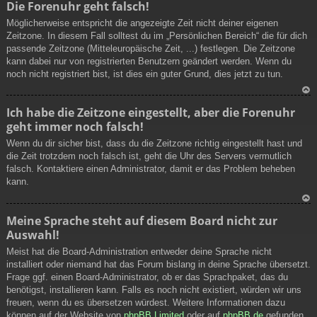
Die Forenuhr geht falsch!
ac
Möglicherweise entspricht die angezeigte Zeit nicht deiner eigenen
h
Zeitzone. In diesem Fall solltest du im „Persönlichen Bereich“ die für dich
ob
passende Zeitzone (Mitteleuropäische Zeit, ...) festlegen. Die Zeitzone
en
kann dabei nur von registrierten Benutzern geändert werden. Wenn du
noch nicht registriert bist, ist dies ein guter Grund, dies jetzt zu tun.
N
Ich habe die Zeitzone eingestellt, aber die Forenuhr
ac
geht immer noch falsch!
h
ob
Wenn du dir sicher bist, dass du die Zeitzone richtig eingestellt hast und
en
die Zeit trotzdem noch falsch ist, geht die Uhr des Servers vermutlich
falsch. Kontaktiere einen Administrator, damit er das Problem beheben
kann.
N
Meine Sprache steht auf diesem Board nicht zur
ac
Auswahl!
h
ob
Meist hat die Board-Administration entweder deine Sprache nicht
en
installiert oder niemand hat das Forum bislang in deine Sprache übersetzt.
Frage ggf. einen Board-Administrator, ob er das Sprachpaket, das du
benötigst, installieren kann. Falls es noch nicht existiert, würden wir uns
freuen, wenn du es übersetzen würdest. Weitere Informationen dazu
können auf der Website von
phpBB Limited
oder auf
phpBB.de
gefunden