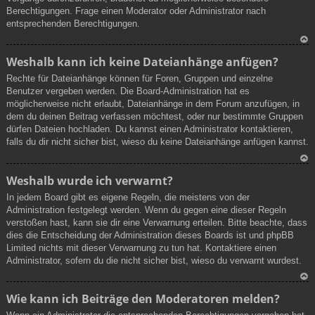
Berechtigungen. Frage einen Moderator oder Administrator nach
entsprechenden Berechtigungen.
N
Weshalb kann ich keine Dateianhänge anfügen?
ac
Rechte für Dateianhänge können für Foren, Gruppen und einzelne
h
Benutzer vergeben werden. Die Board-Administration hat es
ob
möglicherweise nicht erlaubt, Dateianhänge in dem Forum anzufügen, in
en
dem du deinen Beitrag verfassen möchtest, oder nur bestimmte Gruppen
dürfen Dateien hochladen. Du kannst einen Administrator kontaktieren,
falls du dir nicht sicher bist, wieso du keine Dateianhänge anfügen kannst.
N
Weshalb wurde ich verwarnt?
ac
In jedem Board gibt es eigene Regeln, die meistens von der
h
Administration festgelegt werden. Wenn du gegen eine dieser Regeln
ob
verstoßen hast, kann sie dir eine Verwarnung erteilen. Bitte beachte, dass
en
dies die Entscheidung der Administration dieses Boards ist und phpBB
Limited nichts mit dieser Verwarnung zu tun hat. Kontaktiere einen
Administrator, sofern du die nicht sicher bist, wieso du verwarnt wurdest.
N
Wie kann ich Beiträge den Moderatoren melden?
ac