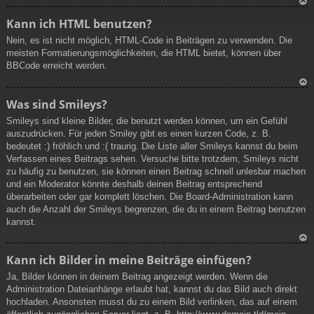
N
Kann ich HTML benutzen?
ac
Nein, es ist nicht möglich, HTML-Code in Beiträgen zu verwenden. Die
h
meisten Formatierungsmöglichkeiten, die HTML bietet, können über
ob
BBCode erreicht werden.
en
N
Was sind Smileys?
ac
Smileys sind kleine Bilder, die benutzt werden können, um ein Gefühl
h
auszudrücken. Für jeden Smiley gibt es einen kurzen Code, z. B.
ob
bedeutet :) fröhlich und :( traurig. Die Liste aller Smileys kannst du beim
en
Verfassen eines Beitrags sehen. Versuche bitte trotzdem, Smileys nicht
zu häufig zu benutzen, sie können einen Beitrag schnell unlesbar machen
und ein Moderator könnte deshalb deinen Beitrag entsprechend
überarbeiten oder gar komplett löschen. Die Board-Administration kann
auch die Anzahl der Smileys begrenzen, die du in einem Beitrag benutzen
kannst.
N
Kann ich Bilder in meine Beiträge einfügen?
ac
Ja, Bilder können in deinem Beitrag angezeigt werden. Wenn die
h
Administration Dateianhänge erlaubt hat, kannst du das Bild auch direkt
ob
hochladen. Ansonsten musst du zu einem Bild verlinken, das auf einem
en