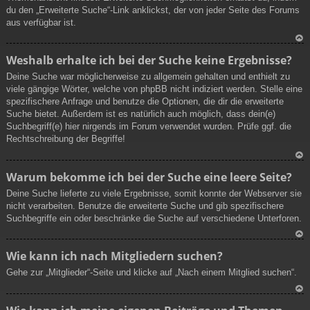
du den „Erweiterte Suche“-Link anklickst, der von jeder Seite des Forums
aus verfügbar ist.
N
Weshalb erhalte ich bei der Suche keine Ergebnisse?
ac
Deine Suche war möglicherweise zu allgemein gehalten und enthielt zu
h
viele gängige Wörter, welche von phpBB nicht indiziert werden. Stelle eine
ob
spezifischere Anfrage und benutze die Optionen, die dir die erweiterte
en
Suche bietet. Außerdem ist es natürlich auch möglich, dass dein(e)
Suchbegriff(e) hier nirgends im Forum verwendet wurden. Prüfe ggf. die
Rechtschreibung der Begriffe!
N
Warum bekomme ich bei der Suche eine leere Seite?
ac
Deine Suche lieferte zu viele Ergebnisse, somit konnte der Webserver sie
h
nicht verarbeiten. Benutze die erweiterte Suche und gib spezifischere
ob
Suchbegriffe ein oder beschränke die Suche auf verschiedene Unterforen.
en
N
Wie kann ich nach Mitgliedern suchen?
ac
Gehe zur „Mitglieder“-Seite und klicke auf „Nach einem Mitglied suchen“.
h
ob
en
N