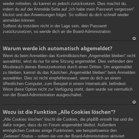
wieder mitteilen, du kannst es jedoch zurücksetzen. Dies machst du,
ob
indem du auf der Anmelde-Seite auf „Ich habe mein Passwort vergessen“
en
klickst und den Anweisungen folgst. So solltest du dich schnell wieder
anmelden können.
Solltest du trotzdem nicht in der Lage sein, dein Passwort
zurückzusetzen, so wende dich an die Board-Administration.
N
Warum werde ich automatisch abgemeldet?
ac
Wenn du beim Anmelden das Kontrollkästchen „Angemeldet bleiben“ nicht
h
auswählst, wirst du nur für eine Sitzung angemeldet. Dies verhindert den
ob
Missbrauch deines Benutzerkontos durch einen Dritten. Um angemeldet
en
zu bleiben, kannst du das Kästchen „Angemeldet bleiben“ beim Anmelden
auswählen. Dies ist nicht empfehlenswert, wenn du dich an einem
öffentlichen Computer, zum Beispiel in einem Internetcafé, befindest.
Wenn diese Option nicht zur Verfügung steht, dann wurde sie vermutlich
von der Board-Administration ausgeschaltet.
N
Wozu ist die Funktion „Alle Cookies löschen“?
ac
„Alle Cookies löschen“ löscht die Cookies, die phpBB erstellt hat und die
h
dafür sorgen, dass du im Forum angemeldet bleibst. Außerdem
ob
ermöglichen Cookies einige Funktionen, wie beispielsweise den
en
„Gelesen“-Status – sofern sie von der Board-Administration aktiviert