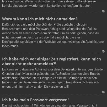
blockiert wurde. Wenn du dir sicher bist, dass deine E-Mail-Adresse
korrekt eingegeben wurde, dann kontaktiere einen Administrator.
N
Warum kann ich mich nicht anmelden?
ac
Dafür gibt es viele mögliche Gründe. Prüfe zunächst, ob dein
h
Benutzername und dein Passwort richtig sind. Wenn dies der Fall ist,
ob
wende dich an einen Board-Administrator, um sicherzugehen, dass du
en
nicht gesperrt wurdest. Es ist ebenfalls möglich, dass ein
Konfigurationsproblem mit der Website vorliegt, welches ein Administrator
lösen muss.
N
Ich habe mich vor einiger Zeit registriert, kann mich
ac
aber nicht mehr anmelden?!
h
ob
Es kann sein, dass ein Administrator dein Benutzerkonto aus verschieden
en
Gründen deaktiviert oder gelöscht hat. Außerdem löschen viele Boards
regelmäßig Benutzer, die für längere Zeit keine Beiträge geschrieben
haben, um die Datenbankgröße zu verringern. Registriere dich einfach
erneut und nimm aktiv an den Diskussionen teil!
N
Ich habe mein Passwort vergessen!
ac
Das ist nicht schlimm! Wir können dir zwar dein altes Passwort nicht
h