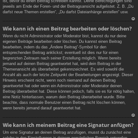
ist, bevor du einen Beitrag schreiben kannst. Deine Berechtigungen sind
jeweils am Ende der Foren- und der Beitragsansicht aufgelistet. Z. B. „Du
darfst neue Themen erstellen“, „Du darfst Dateianhänge erstellen“ usw.
N
Wie kann ich einen Beitrag bearbeiten oder löschen?
ac
Wenn du nicht Administrator oder Moderator bist, kannst du nur deine
h
eigenen Beiträge bearbeiten oder löschen. Du kannst einen Beitrag
ob
bearbeiten, indem du das „Ändere Beitrag“-Symbol für den
en
entsprechenden Beitrag anklickst; eventuell ist dies nur für einen
begrenzten Zeitraum nach seiner Erstellung möglich. Wenn bereits
jemand auf deinen Beitrag geantwortet hat, wird dein Beitrag in der
Themenansicht als überarbeitet gekennzeichnet. Es wird sowohl die
Anzahl als auch der letzte Zeitpunkt der Bearbeitungen angezeigt. Dieser
Hinweis erscheint nicht, wenn noch niemand auf deinen Beitrag
geantwortet hat oder wenn ein Administrator oder Moderator deinen
Beitrag überarbeitet hat. Diese können jedoch, falls sie es für nötig halten,
eine Notiz hinterlassen, warum dein Beitrag überarbeitet wurde. Bitte
beachte, dass normale Benutzer einen Beitrag nicht löschen können,
wenn bereits jemand darauf geantwortet hat.
N
Wie kann ich meinem Beitrag eine Signatur anfügen?
ac
Um eine Signatur an deinen Beitrag anzufügen, musst du zunächst eine
h
solche in den Einstellungen in deinem persönlichen Bereich entwerfen.
ob