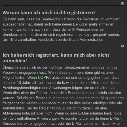
N
Warum kann ich mich nicht registrieren?
ac
Es kann sein, dass die Board-Administration die Registrierung komplett
h
ausgeschaltet hat, damit sich keine neuen Benutzer mehr anmelden
ob
können. Es könnte auch sein, dass deine IP-Adresse oder der
en
Benutzername, mit dem du dich registrieren möchtest, gesperrt wurden.
Um Hilfe zu erhalten, wende dich an die Board-Administration.
N
Ich habe mich registriert, kann mich aber nicht
ac
anmelden!
h
ob
Überprüfe zuerst, ob du den richtigen Benutzernamen und das richtige
en
Passwort eingegeben hast. Wenn diese stimmen, dann gibt es zwei
Möglichkeiten. Wenn
COPPA
aktiviert ist und du angegeben hast, dass
du unter 13 Jahre alt bist, musst du bzw. einer deiner Eltern oder deiner
Erziehungsberechtigten den Anweisungen folgen, die du erhalten hast.
Wenn dies nicht der Fall ist, muss dein Benutzerkonto vielleicht aktiviert
werden. Bei einigen Boards müssen alle neu angemeldeten Mitglieder erst
freigeschaltet werden – entweder musst du dies selbst erledigen oder ein
Administrator. Bei der Registrierung wurde dir mitgeteilt, ob eine
Aktivierung nötig ist oder nicht. Wenn du eine E-Mail erhalten hast, folge
den dort enthaltenen Anweisungen. Ansonsten prüfe, ob du deine E-Mail-
Adresse korrekt eingegeben hast oder die E-Mail von einem Spam-Filter