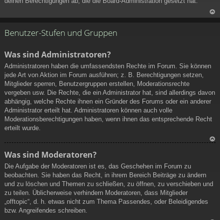
deinen Berechtigungen ab, die die Board-Administration gesetzt hat.
N
ac
Benutzer-Stufen und Gruppen
h
ob
Was sind Administratoren?
en
Administratoren haben die umfassendsten Rechte im Forum. Sie können
jede Art von Aktion im Forum ausführen; z. B. Berechtigungen setzen,
Mitglieder sperren, Benutzergruppen erstellen, Moderationsrechte
vergeben usw. Die Rechte, die ein Administrator hat, sind allerdings davon
abhängig, welche Rechte ihnen ein Gründer des Forums oder ein anderer
Administrator erteilt hat. Administratoren können auch volle
Moderationsberechtigungen haben, wenn ihnen das entsprechende Recht
erteilt wurde.
N
Was sind Moderatoren?
ac
Die Aufgabe der Moderatoren ist es, das Geschehen im Forum zu
h
beobachten. Sie haben das Recht, in ihrem Bereich Beiträge zu ändern
ob
und zu löschen und Themen zu schließen, zu öffnen, zu verschieben und
en
zu teilen. Üblicherweise verhindern Moderatoren, dass Mitglieder
„offtopic“, d. h. etwas nicht zum Thema Passendes, oder Beleidigendes
bzw. Angreifendes schreiben.