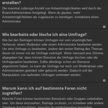
erstellen?
h
ob
Die maximal zulässige Anzahl von Antwortmöglichkeiten wird durch die
en
Board-Administration festgelegt. Wenn du glaubst, mehr
Antwortmöglichkeiten als zugelassen zu benötigen, kontaktiere einen
Administrator.
N
Wie bearbeite oder lösche ich eine Umfrage?
ac
Wie bei den Beiträgen können Umfragen nur vom ursprünglichen
h
Verfasser, einem Moderator oder einem Administrator bearbeitet werden.
ob
Um eine Umfrage zu bearbeiten, ändere den ersten Beitrag des Themas;
en
dieser ist immer mit der Umfrage verknüpft. Wenn niemand eine Stimme
abgegeben hat, dann können Benutzer die Umfrage löschen oder die
Umfrageoption bearbeiten. Sollte allerdings schon ein Benutzer
abgestimmt haben, so kann die Umfrage nur noch von Moderatoren oder
Administratoren geändert oder gelöscht werden. Dadurch soll die
Manipulation von laufenden Umfragen verhindert werden.
N
Warum kann ich auf bestimmte Foren nicht
ac
zugreifen?
h
ob
Manche Foren können bestimmten Benutzern oder Gruppen vorbehalten
en
sein. Um diese einzusehen, Beiträge zu lesen, zu schreiben oder andere
Vorgänge durchzuführen, brauchst du möglicherweise besondere