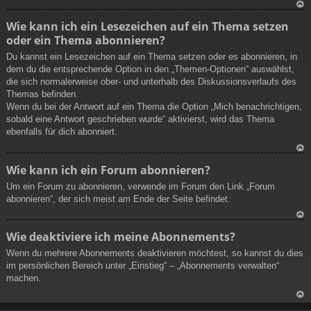
N
Wie kann ich ein Lesezeichen auf ein Thema setzen
ac
oder ein Thema abonnieren?
h
ob
Du kannst ein Lesezeichen auf ein Thema setzen oder es abonnieren, in
en
dem du die entsprechende Option in den „Themen-Optionen“ auswählst,
die sich normalerweise ober- und unterhalb des Diskussionsverlaufs des
Themas befinden.
Wenn du bei der Antwort auf ein Thema die Option „Mich benachrichtigen,
sobald eine Antwort geschrieben wurde“ aktivierst, wird das Thema
ebenfalls für dich abonniert.
N
Wie kann ich ein Forum abonnieren?
ac
Um ein Forum zu abonnieren, verwende im Forum den Link „Forum
h
abonnieren“, der sich meist am Ende der Seite befindet.
ob
en
N
Wie deaktiviere ich meine Abonnements?
ac
Wenn du mehrere Abonnements deaktivieren möchtest, so kannst du dies
h
im persönlichen Bereich unter „Einstieg“ – „Abonnements verwalten“
ob
machen.
en
N