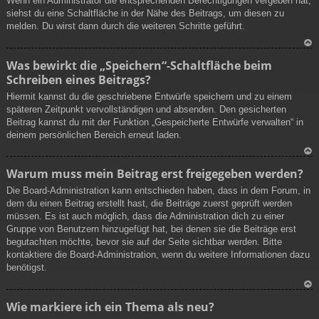
Wenn ein Administrator die entsprechenden Berechtigungen vergeben hat,
h
siehst du eine Schaltfläche in der Nähe des Beitrags, um diesen zu
ob
melden. Du wirst dann durch die weiteren Schritte geführt.
en
N
Was bewirkt die „Speichern“-Schaltfläche beim
ac
Schreiben eines Beitrags?
h
ob
Hiermit kannst du die geschriebene Entwürfe speichern und zu einem
en
späteren Zeitpunkt vervollständigen und absenden. Den gesicherten
Beitrag kannst du mit der Funktion „Gespeicherte Entwürfe verwalten“ in
deinem persönlichen Bereich erneut laden.
N
Warum muss mein Beitrag erst freigegeben werden?
ac
Die Board-Administration kann entschieden haben, dass in dem Forum, in
h
dem du einen Beitrag erstellt hast, die Beiträge zuerst geprüft werden
ob
müssen. Es ist auch möglich, dass die Administration dich zu einer
en
Gruppe von Benutzern hinzugefügt hat, bei denen sie die Beiträge erst
begutachten möchte, bevor sie auf der Seite sichtbar werden. Bitte
kontaktiere die Board-Administration, wenn du weitere Informationen dazu
benötigst.
N
Wie markiere ich ein Thema als neu?
ac