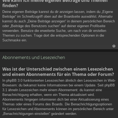
Wie kann ich meine eigenen Beiträge und Themen
ac
finden?
h
ob
Deine eigenen Beiträge kannst du dir anzeigen lassen, indem du „Eigene
en
Beiträge“ im Schnellzugriff oben auf der Boardseite auswählst. Alternativ
kannst du auch „Deine Beiträge anzeigen“ in deinem persönlichen Bereich
oder „Beiträge des Benutzers suchen“ auf deiner eigenen Profilseite
verwenden. Benutze die erweiterte Suche, um nach von dir erstellen
Themen zu suchen. Trage dort die entsprechenden Optionen in die
Suchmaske ein.
N
ac
Abonnements und Lesezeichen
h
ob
Was ist der Unterschied zwischen einem Lesezeichen
en
und einem Abonnements für ein Thema oder Forum?
In phpBB 3.0 funktionierten Lesezeichen ähnlich den Lesezeichen in Web-
Browsern: du bekamst keine Informationen bei einem Update. Seit phpBB
3.1 ähneln Lesezeichen mehr einem Abonnement: du kannst eine
Benachrichtigung erhalten, wenn ein Thema aktualisiert wird.
Abonnements hingegen informieren dich bei einer Aktualisierung eines
Themas oder eines Forums des Boards. Die Benachrichtigungsoptionen
für Lesezeichen und Abonnements können im persönlichen Bereich unter
„Benachrichtigungen einstellen“ geändert werden.