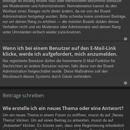
Beiträge du bislang erstellt hast oder identifizieren bestimmte Benutzer
ob
wie Moderatoren und Administratoren. Normalerweise kannst du den
en
Wortlaut eines Ranges nicht direkt ändern, da sie von der Board-
Administration festgelegt wurden. Bitte schreibe keine sinnlosen Beiträge,
nur um deinen Rang zu erhöhen — die meisten Boards dulden dieses
Verhalten nicht und ein Moderator oder Administrator wird deinen Rang
unter Umständen einfach wieder zurücksetzen.
N
Wenn ich bei einem Benutzer auf den E-Mail-Link
ac
klicke, werde ich aufgefordert, mich anzumelden.
h
ob
Nur registrierte Benutzer dürfen die foreninterne E-Mail-Funktion für
en
Nachrichten an andere Benutzer nutzen, falls diese von der Board-
Administration freigeschaltet wurde. Diese Maßnahme soll den
Missbrauch dieses Systems durch Gäste verhindern.
N
ac
Beiträge schreiben
h
ob
Wie erstelle ich ein neues Thema oder eine Antwort?
en
Um ein neues Thema in einem Forum zu eröffnen, musst du auf „Neues
Thema“ klicken. Um auf einen Beitrag zu antworten, musst du auf
„Antworten“ klicken. Es könnte sein, dass eine Registrierung erforderlich