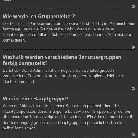
N
Wie werde ich Gruppenleiter?
ac
Der Leiter einer Gruppe wird normalerweise durch die Board-Administration
h
festgelegt, wenn die Gruppe erstellt wird. Wenn du eine eigene
ob
Benutzergruppe erstellen möchtest, dann solltest du einen Administrator
en
kontaktieren.
N
Weshalb werden verschiedene Benutzergruppen
ac
farbig dargestellt?
h
ob
Es ist der Board-Administration möglich, den Benutzergruppen
en
verschiedene Farben zuzuteilen, so dass deren Mitglieder leichter zu
identifizieren sind.
N
Was ist eine Hauptgruppe?
ac
Wenn du Mitglied in mehr als einer Benutzergruppe bist, dient die
h
Hauptgruppe dazu, deine Gruppenfarbe sowie den Gruppenrang, der bei
ob
dir standardmäßig angezeigt wird, festzulegen. Ein Administrator kann dir
en
die Berechtigung geben, deine Hauptgruppe im persönlichen Bereich
selbst festzulegen.