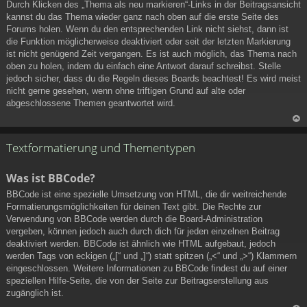
Durch Klicken des „Thema als neu markieren“-Links in der Beitragsansicht
h
kannst du das Thema wieder ganz nach oben auf die erste Seite des
ob
Forums holen. Wenn du den entsprechenden Link nicht siehst, dann ist
en
die Funktion möglicherweise deaktiviert oder seit der letzten Markierung
ist nicht genügend Zeit vergangen. Es ist auch möglich, das Thema nach
oben zu holen, indem du einfach eine Antwort darauf schreibst. Stelle
jedoch sicher, dass du die Regeln dieses Boards beachtest! Es wird meist
nicht gerne gesehen, wenn ohne triftigen Grund auf alte oder
abgeschlossene Themen geantwortet wird.
N
ac
Textformatierung und Thementypen
h
ob
Was ist BBCode?
en
BBCode ist eine spezielle Umsetzung von HTML, die dir weitreichende
Formatierungsmöglichkeiten für deinen Text gibt. Die Rechte zur
Verwendung von BBCode werden durch die Board-Administration
vergeben, können jedoch auch durch dich für jeden einzelnen Beitrag
deaktiviert werden. BBCode ist ähnlich wie HTML aufgebaut, jedoch
werden Tags von eckigen („[“ und „]“) statt spitzen („<“ und „>“) Klammern
eingeschlossen. Weitere Informationen zu BBCode findest du auf einer
speziellen Hilfe-Seite, die von der Seite zur Beitragserstellung aus
zugänglich ist.