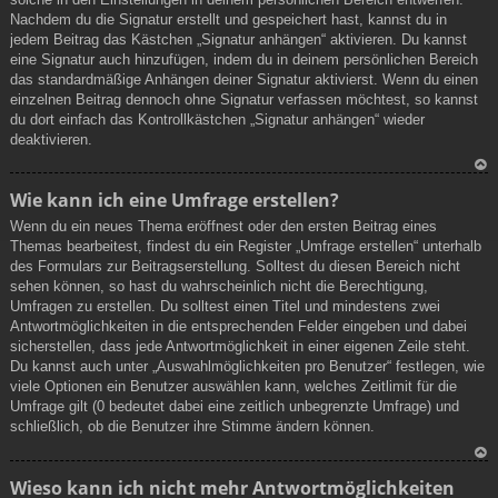
Nachdem du die Signatur erstellt und gespeichert hast, kannst du in
en
jedem Beitrag das Kästchen „Signatur anhängen“ aktivieren. Du kannst
eine Signatur auch hinzufügen, indem du in deinem persönlichen Bereich
das standardmäßige Anhängen deiner Signatur aktivierst. Wenn du einen
einzelnen Beitrag dennoch ohne Signatur verfassen möchtest, so kannst
du dort einfach das Kontrollkästchen „Signatur anhängen“ wieder
deaktivieren.
N
Wie kann ich eine Umfrage erstellen?
ac
Wenn du ein neues Thema eröffnest oder den ersten Beitrag eines
h
Themas bearbeitest, findest du ein Register „Umfrage erstellen“ unterhalb
ob
des Formulars zur Beitragserstellung. Solltest du diesen Bereich nicht
en
sehen können, so hast du wahrscheinlich nicht die Berechtigung,
Umfragen zu erstellen. Du solltest einen Titel und mindestens zwei
Antwortmöglichkeiten in die entsprechenden Felder eingeben und dabei
sicherstellen, dass jede Antwortmöglichkeit in einer eigenen Zeile steht.
Du kannst auch unter „Auswahlmöglichkeiten pro Benutzer“ festlegen, wie
viele Optionen ein Benutzer auswählen kann, welches Zeitlimit für die
Umfrage gilt (0 bedeutet dabei eine zeitlich unbegrenzte Umfrage) und
schließlich, ob die Benutzer ihre Stimme ändern können.
N
Wieso kann ich nicht mehr Antwortmöglichkeiten
ac