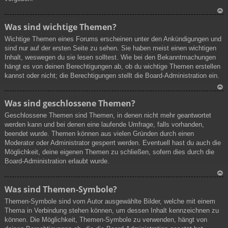
N
Was sind wichtige Themen?
ac
Wichtige Themen eines Forums erscheinen unter den Ankündigungen und
h
sind nur auf der ersten Seite zu sehen. Sie haben meist einen wichtigen
ob
Inhalt, weswegen du sie lesen solltest. Wie bei den Bekanntmachungen
en
hängt es von deinen Berechtigungen ab, ob du wichtige Themen erstellen
kannst oder nicht; die Berechtigungen stellt die Board-Administration ein.
N
Was sind geschlossene Themen?
ac
Geschlossene Themen sind Themen, in denen nicht mehr geantwortet
h
werden kann und bei denen eine laufende Umfrage, falls vorhanden,
ob
beendet wurde. Themen können aus vielen Gründen durch einen
en
Moderator oder Administrator gesperrt werden. Eventuell hast du auch die
Möglichkeit, deine eigenen Themen zu schließen, sofern dies durch die
Board-Administration erlaubt wurde.
N
Was sind Themen-Symbole?
ac
Themen-Symbole sind vom Autor ausgewählte Bilder, welche mit einem
h
Thema in Verbindung stehen können, um dessen Inhalt kennzeichnen zu
ob
können. Die Möglichkeit, Themen-Symbole zu verwenden, hängt von
en