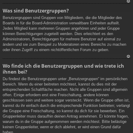
N
Was sind Benutzergruppen?
ac
Benutzergruppen sind Gruppen von Mitgliedern, die die Mitglieder des
h
Boards in für die Board-Administration verwaltbare Einheiten aufteilt.
ob
Jedes Mitglied kann mehreren Gruppen angehören und jeder Gruppe
en
können Berechtigungen zugeteilt werden. Dies erleichtert es den
Administratoren, Berechtigungen für mehrere Benutzer auf einmal zu
ändern und sie zum Beispiel zu Moderatoren eines Bereichs zu machen
oder ihnen Zugriff zu einem nichtöffentlichen Forum zu geben.
N
Wo finde ich die Benutzergruppen und wie trete ich
ac
ihnen bei?
h
ob
Du findest die Benutzergruppen unter „Benutzergruppen“ im persönlichen
en
Bereich. Wenn du einer beitreten möchtest, kannst du dies mit der
entsprechenden Schaltfläche machen. Nicht alle Gruppen sind allgemein
offen. Einige erfordern erst eine Freischaltung, andere können
geschlossen sein und weitere sogar versteckt. Wenn die Gruppe offen ist,
kannst du ihr einfach durch die entsprechende Funktion beitreten; verlangt
die Gruppe eine Freischaltung, so kannst du dich für sie bewerben. Ein
Gruppenleiter muss daraufhin deinen Antrag annehmen. Er könnte fragen,
warum du in die Gruppe aufgenommen werden möchtest. Bitte belästige
keinen Gruppenleiter, wenn er dich ablehnt, er wird einen Grund dafür
haben.