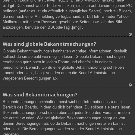
öffentlich zugänglichen Server liegt, z. B. http://www.domain.tld/mein-
bild.gif. Du kannst weder Bilder verlinken, die sich auf deinem eigenen PC
befinden (außer es ist ein öffentlich zugänglicher Server), noch zu Bildern,
die nur nach einer Anmeldung verfügbar sind, z. B. Hotmail- oder Yahoo-
Mailboxen, mit einem Passwort geschützte Seiten usw. Um das Bild
anzuzeigen, benutze den BBCode-Tag „[img]“.
N
Was sind globale Bekanntmachungen?
ac
Globale Bekanntmachungen beinhalten wichtige Informationen, deshalb
h
solltest du sie so bald wie möglich lesen. Globale Bekanntmachungen
ob
erscheinen ganz oben in jedem Forum und ebenfalls in deinem
en
persönlichen Bereich. Ob du eine globale Bekanntmachung schreiben
kannst oder nicht, hängt von den durch die Board-Administration
vergebenen Berechtigungen ab.
N
Was sind Bekanntmachungen?
ac
Bekanntmachungen beinhalten meist wichtige Informationen zu dem
h
Bereich des Boards, in dem du dich befindest. Du solltest sie stets lesen.
ob
Bekanntmachungen erscheinen oben auf jeder Seite des Forums, in dem
en
sie erstellt wurden. Wie bei globalen Bekanntmachungen hängt es von
deinen Berechtigungen ab, ob du Bekanntmachungen erstellen kannst
oder nicht. Die Berechtigungen werden von der Board-Administration
vergeben.