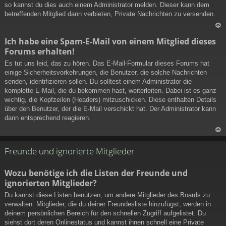
so kannst du dies auch einem Administrator melden. Dieser kann dem
betreffenden Mitglied dann verbieten, Private Nachrichten zu versenden.
N
Ich habe eine Spam-E-Mail von einem Mitglied dieses
ac
Forums erhalten!
h
ob
Es tut uns leid, das zu hören. Das E-Mail-Formular dieses Forums hat
en
einige Sicherheitsvorkehrungen, die Benutzer, die solche Nachrichten
senden, identifizieren sollen. Du solltest einem Administrator die
komplette E-Mail, die du bekommen hast, weiterleiten. Dabei ist es ganz
wichtig, die Kopfzeilen (Headers) mitzuschicken. Diese enthalten Details
über den Benutzer, der die E-Mail verschickt hat. Der Administrator kann
dann entsprechend reagieren.
N
ac
Freunde und ignorierte Mitglieder
h
ob
Wozu benötige ich die Listen der Freunde und
en
ignorierten Mitglieder?
Du kannst diese Listen benutzen, um andere Mitglieder des Boards zu
verwalten. Mitglieder, die du deiner Freundesliste hinzufügst, werden in
deinem persönlichen Bereich für den schnellen Zugriff aufgelistet. Du
siehst dort deren Onlinestatus und kannst ihnen schnell eine Private