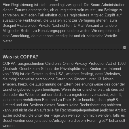
Eine Registrierung ist nicht unbedingt zwingend. Die Board-Administration
dieses Forums entscheidet, ob du registriert sein musst, um Beiträge zu
schreiben. Auf jeden Fall erhältst du als registriertes Mitglied Zugriff auf
zusätzliche Funktionen, die Gästen nicht zur Verfügung stehen: zum
Beispiel Avatarbilder, Private Nachrichten, E-Mail-Versand an andere
Mitglieder, Beitritt zu Benutzergruppen und so weiter. Wir empfehlen dir
eine Anmeldung, da sie schnell erledigt ist und dir zahlreiche Vorteile
bietet.
N
Was ist COPPA?
ac
COPPA, ausgeschrieben Children’s Online Privacy Protection Act of 1998
h
(deutsch: Gesetz zum Schutz der Privatsphäre von Kindern im Internet
ob
von 1998) ist ein Gesetz in den USA, welches festlegt, dass Websites,
en
die möglicherweise persönliche Daten von Kindern unter 13 Jahren
erheben, hierzu die Zustimmung der Eltern beziehungsweise des oder der
Erziehungsberechtigten benötigen. Wenn du dir unsicher bist, ob dies auf
dich oder die Website, auf der du dich zu registrieren versuchst, zutrifft,
ziehe einen rechtlichen Beistand zu Rate. Bitte beachte, dass phpBB
Limited und der Besitzer dieses Boards keine Rechtsberatung anbieten
kann und nicht die Anlaufstelle für Rechtsangelegenheiten jeglicher Art ist;
außer solchen, die unter der Frage „An wen soll ich mich wenden, falls es
Beschwerden oder juristische Anfragen zu diesem Forum gibt?“ behandelt
werden.