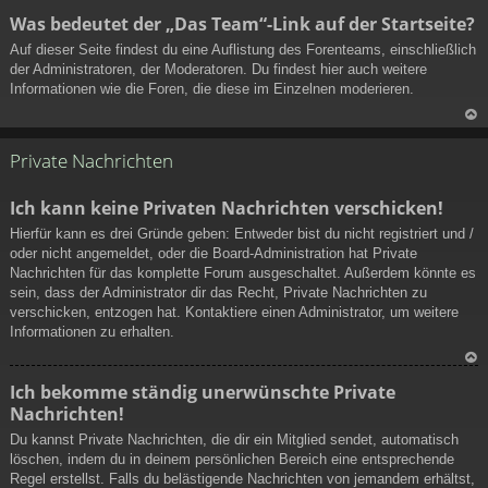
N
Was bedeutet der „Das Team“-Link auf der Startseite?
ac
Auf dieser Seite findest du eine Auflistung des Forenteams, einschließlich
h
der Administratoren, der Moderatoren. Du findest hier auch weitere
ob
Informationen wie die Foren, die diese im Einzelnen moderieren.
en
N
ac
Private Nachrichten
h
ob
Ich kann keine Privaten Nachrichten verschicken!
en
Hierfür kann es drei Gründe geben: Entweder bist du nicht registriert und /
oder nicht angemeldet, oder die Board-Administration hat Private
Nachrichten für das komplette Forum ausgeschaltet. Außerdem könnte es
sein, dass der Administrator dir das Recht, Private Nachrichten zu
verschicken, entzogen hat. Kontaktiere einen Administrator, um weitere
Informationen zu erhalten.
N
Ich bekomme ständig unerwünschte Private
ac
Nachrichten!
h
ob
Du kannst Private Nachrichten, die dir ein Mitglied sendet, automatisch
en
löschen, indem du in deinem persönlichen Bereich eine entsprechende
Regel erstellst. Falls du belästigende Nachrichten von jemandem erhältst,